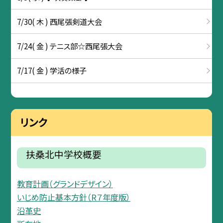
7/30( 木 ) 西尾張剣道大会
7/24( 金 ) テニス部☆西尾張大会
7/17( 金 ) 学活の様子
リンク
扶桑北中学校概要
教育計画（グランドデザイン）
いじめ防止基本方針（R７年度版）
沿革史