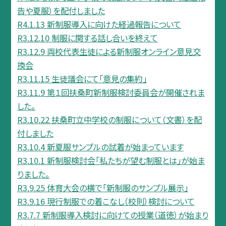
告や夏服）を配付しました
R4.1.13 新制服導入に向けた経過報告について
R3.12.10 制服に関する話し合いを終えて
R3.12.9 両校代表生徒による新制服オンライン意見交
換会
R3.11.15 生徒議会にて「意見の集約」
R3.11.9 第１回扶桑町新制服検討委員会が開催されま
した。
R3.10.22 扶桑町立中学校の制服について（文書）を配
付しました
R3.10.4 新夏服サンプルの試着が始まっています
R3.10.1 新制服検討会「私たちが望む制服とは」が始ま
りました。
R3.9.25 体育大会の横で「新制服のサンプル展示」
R3.9.16 現行制服での着こなし（校則）検討について
R3.7.7 新制服導入検討に向けての授業（道徳）が始まり