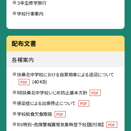
３年生修学旅行
学校行事案内
配布文書
各種案内
扶桑北中学校における自家用車による送迎について
(40 KB)
PDF
R8扶桑北中学校いじめ防止基本方針
PDF
感染症による出席停止について
PDF
学校給食欠食取扱
PDF
R８特別・危険警報異常気象時登下校【配付用】
PDF