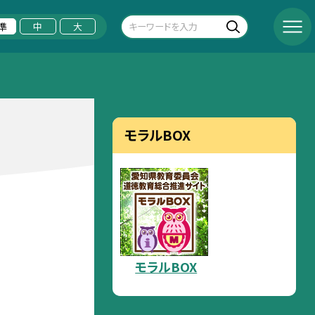
準
中
大
モラルBOX
モラルBOX