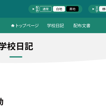
配色
文字
通常
白地
黒地
標
トップページ
学校日記
配布文書
学校日記
動