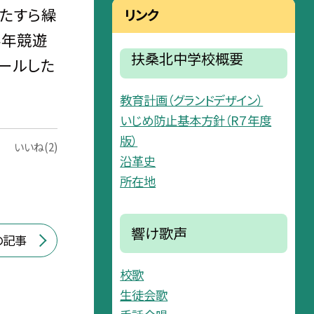
ひたすら繰
リンク
学年競遊
扶桑北中学校概要
ールした
教育計画（グランドデザイン）
いじめ防止基本方針（R７年度
版）
いいね(2)
沿革史
所在地
響け歌声
の記事
校歌
生徒会歌