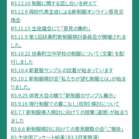
R3.12.10 制服に関する話し合いを終えて
R3.12.9 両校代表生徒による新制服オンライン意見交
換会
R3.11.15 生徒議会にて「意見の集約」
R3.11.9 第１回扶桑町新制服検討委員会が開催されま
した。
R3.10.22 扶桑町立中学校の制服について（文書）を配
付しました
R3.10.4 新夏服サンプルの試着が始まっています
R3.10.1 新制服検討会「私たちが望む制服とは」が始ま
りました。
R3.9.25 体育大会の横で「新制服のサンプル展示」
R3.9.16 現行制服での着こなし（校則）検討について
R3.7.7 新制服導入検討に向けての授業（道徳）が始まり
ました
R3.6.8 新制服検討に向けての意見聴取の会「ご報告」
R3.生徒用アンケート結果（R3.3月実施済）