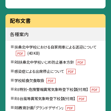
配布文書
各種案内
扶桑北中学校における自家用車による送迎について
(40 KB)
PDF
R8扶桑北中学校いじめ防止基本方針
PDF
感染症による出席停止について
PDF
学校給食欠食取扱
PDF
R８特別・危険警報異常気象時登下校【配付用】
PDF
R８台風等異常気象時登下校【配付用】
PDF
R8教育計画「グランドデザイン」
PDF