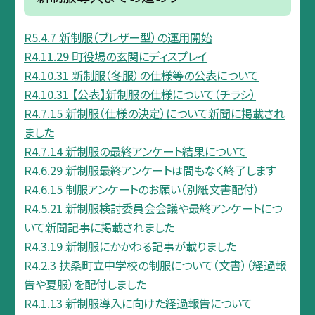
R5.4.7 新制服（ブレザー型）の運用開始
R4.11.29 町役場の玄関にディスプレイ
R4.10.31 新制服（冬服）の仕様等の公表について
R4.10.31 【公表】新制服の仕様について（チラシ）
R4.7.15 新制服（仕様の決定）について新聞に掲載され
ました
R4.7.14 新制服の最終アンケート結果について
R4.6.29 新制服最終アンケートは間もなく終了します
R4.6.15 制服アンケートのお願い（別紙文書配付）
R4.5.21 新制服検討委員会会議や最終アンケートにつ
いて新聞記事に掲載されました
R4.3.19 新制服にかかわる記事が載りました
R4.2.3 扶桑町立中学校の制服について（文書）（経過報
告や夏服）を配付しました
R4.1.13 新制服導入に向けた経過報告について