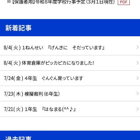
【保護者用】令和８年度学校行事予定（３月１日現在）
PDF
新着記事
8/4( 火 ) １ねんせい 『げんきに そだっています』
8/4( 火 ) 体育倉庫がピッカピカになりました！
7/24( 金 ) ４年生 ぐんぐん育っています
7/23( 木 ) 模擬裁判（６年生）
7/21( 火 ) １年生 『はなまる(^^♪』
過去記事