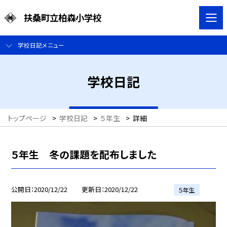
扶桑町立柏森小学校
学校日記メニュー
学校日記
トップページ
>
学校日記
>
５年生
>
詳細
５年生 冬の課題を配布しました
公開日
2020/12/22
更新日
2020/12/22
５年生