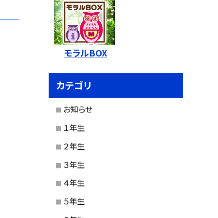
モラルBOX
カテゴリ
お知らせ
１年生
２年生
３年生
４年生
５年生