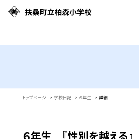
扶桑町立柏森小学校
トップページ
>
学校日記
>
６年生
>
詳細
６年生 『性別を越える』