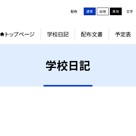
配色
通常
白地
黒地
文字
トップページ
学校日記
配布文書
予定表
学校日記