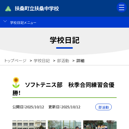
扶桑町立扶桑中学校
学校日記メニュー
学校日記
トップページ
>
学校日記
>
部活動
>
詳細
ソフトテニス部 秋季合同練習会優
勝！
公開日
2025/10/12
更新日
2025/10/12
部活動