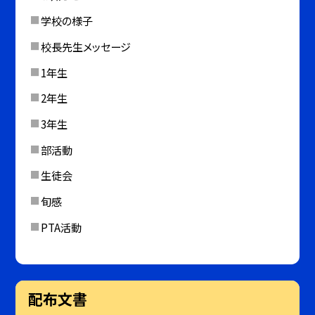
学校の様子
校長先生メッセージ
1年生
2年生
3年生
部活動
生徒会
旬感
PTA活動
配布文書