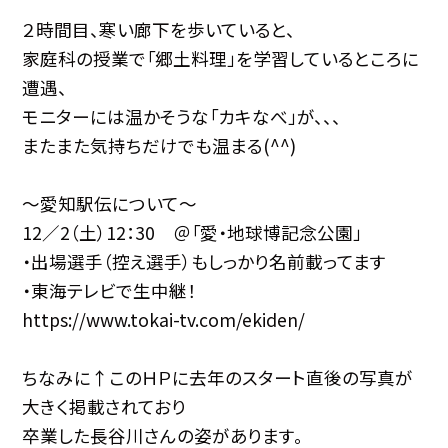
２時間目、寒い廊下を歩いていると、
家庭科の授業で「郷土料理」を学習しているところに
遭遇、
モニターには温かそうな「カキなべ」が、、、
またまた気持ちだけでも温まる(^^)
〜愛知駅伝について〜
12／2（土）12：30 ＠「愛・地球博記念公園」
・出場選手（控え選手）もしっかり名前載ってます
・東海テレビで生中継！
https://www.tokai-tv.com/ekiden/
ちなみに↑このＨＰに去年のスタート直後の写真が
大きく掲載されており
卒業した長谷川さんの姿があります。