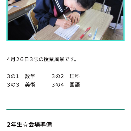
４月２６日３限の授業風景です。
３の１ 数学 ３の２ 理科
３の３ 美術 ３の４ 国語
２年生☆会場準備