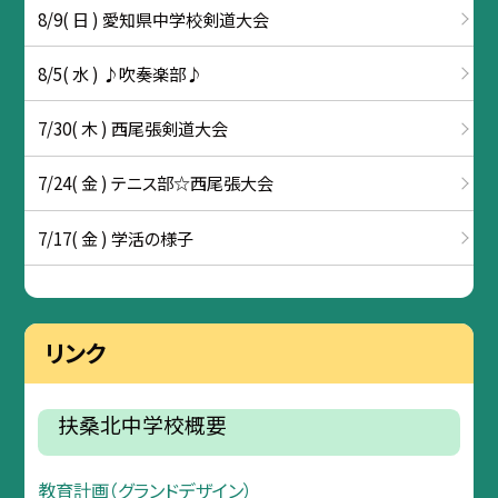
8/9( 日 ) 愛知県中学校剣道大会
8/5( 水 ) ♪吹奏楽部♪
7/30( 木 ) 西尾張剣道大会
7/24( 金 ) テニス部☆西尾張大会
7/17( 金 ) 学活の様子
リンク
扶桑北中学校概要
教育計画（グランドデザイン）