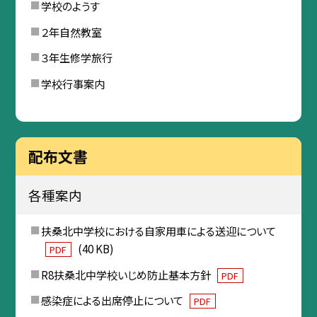
学校のようす
２年自然教室
３年生修学旅行
学校行事案内
配布文書
各種案内
扶桑北中学校における自家用車による送迎について
(40 KB)
PDF
R8扶桑北中学校いじめ防止基本方針
PDF
感染症による出席停止について
PDF