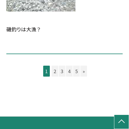
磯釣りは大漁？
1
2
3
4
5
»