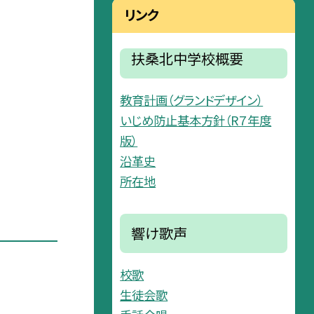
リンク
扶桑北中学校概要
教育計画（グランドデザイン）
いじめ防止基本方針（R７年度
版）
沿革史
所在地
響け歌声
校歌
生徒会歌