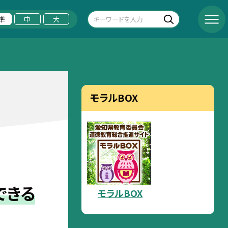
準
中
大
モラルBOX
できる
モラルBOX