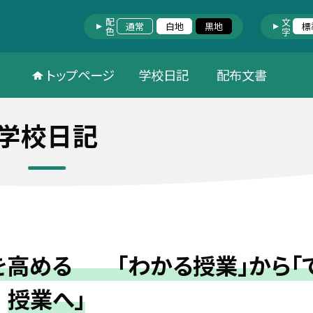
配色
文字
通常
白地
黒地
標
トップページ
学校日記
配布文書
学校日記
を高める 「わかる授業」から「
授業へ」