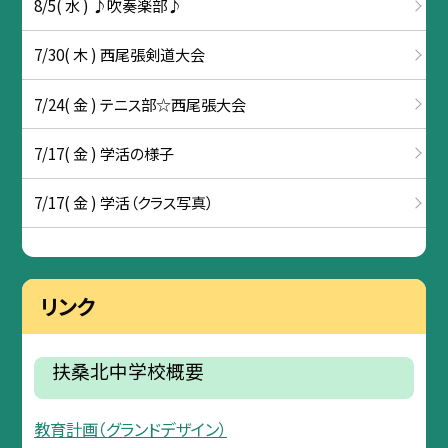
8/5( 水 ) ♪吹奏楽部♪
7/30( 木 ) 西尾張剣道大会
7/24( 金 ) テニス部☆西尾張大会
7/17( 金 ) 学活の様子
7/17( 金 ) 学活（クラス写真）
リンク
扶桑北中学校概要
教育計画（グランドデザイン）