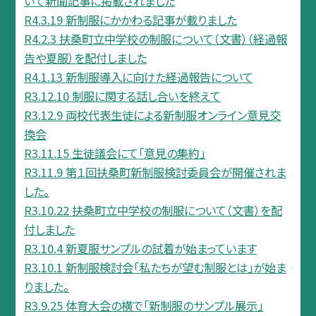
いて新聞記事に掲載されました
R4.3.19 新制服にかかわる記事が載りました
R4.2.3 扶桑町立中学校の制服について（文書）（経過報
告や夏服）を配付しました
R4.1.13 新制服導入に向けた経過報告について
R3.12.10 制服に関する話し合いを終えて
R3.12.9 両校代表生徒による新制服オンライン意見交
換会
R3.11.15 生徒議会にて「意見の集約」
R3.11.9 第１回扶桑町新制服検討委員会が開催されま
した。
R3.10.22 扶桑町立中学校の制服について（文書）を配
付しました
R3.10.4 新夏服サンプルの試着が始まっています
R3.10.1 新制服検討会「私たちが望む制服とは」が始ま
りました。
R3.9.25 体育大会の横で「新制服のサンプル展示」