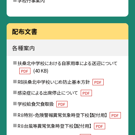
学校行事案内
配布文書
各種案内
扶桑北中学校における自家用車による送迎について
(40 KB)
PDF
R8扶桑北中学校いじめ防止基本方針
PDF
感染症による出席停止について
PDF
学校給食欠食取扱
PDF
R８特別・危険警報異常気象時登下校【配付用】
PDF
R８台風等異常気象時登下校【配付用】
PDF