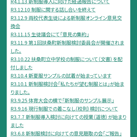
R4.1.13 新制服導入に向けた経過報告について
R3.12.10 制服に関する話し合いを終えて
R3.12.9 両校代表生徒による新制服オンライン意見交
換会
R3.11.15 生徒議会にて「意見の集約」
R3.11.9 第１回扶桑町新制服検討委員会が開催されま
した。
R3.10.22 扶桑町立中学校の制服について（文書）を配
付しました
R3.10.4 新夏服サンプルの試着が始まっています
R3.10.1 新制服検討会「私たちが望む制服とは」が始ま
りました。
R3.9.25 体育大会の横で「新制服のサンプル展示」
R3.9.16 現行制服での着こなし（校則）検討について
R3.7.7 新制服導入検討に向けての授業（道徳）が始まり
ました
R3.6.8 新制服検討に向けての意見聴取の会「ご報告」