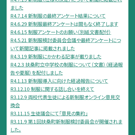
ました
R4.7.14 新制服の最終アンケート結果について
R4.6.29 新制服最終アンケートは間もなく終了します
R4.6.15 制服アンケートのお願い（別紙文書配付）
R4.5.21 新制服検討委員会会議や最終アンケートにつ
いて新聞記事に掲載されました
R4.3.19 新制服にかかわる記事が載りました
R4.2.3 扶桑町立中学校の制服について（文書）（経過報
告や夏服）を配付しました
R4.1.13 新制服導入に向けた経過報告について
R3.12.10 制服に関する話し合いを終えて
R3.12.9 両校代表生徒による新制服オンライン意見交
換会
R3.11.15 生徒議会にて「意見の集約」
R3.11.9 第１回扶桑町新制服検討委員会が開催されま
した。