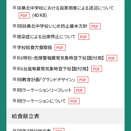
扶桑北中学校における自家用車による送迎について
(40 KB)
PDF
R8扶桑北中学校いじめ防止基本方針
PDF
感染症による出席停止について
PDF
学校給食欠食取扱
PDF
R８特別・危険警報異常気象時登下校【配付用】
PDF
R８台風等異常気象時登下校【配付用】
PDF
R8教育計画「グランドデザイン」
PDF
R8ラーケーションリーフレット
PDF
R8ラーケーションについて
PDF
給食献立表
R8年4月分献立表