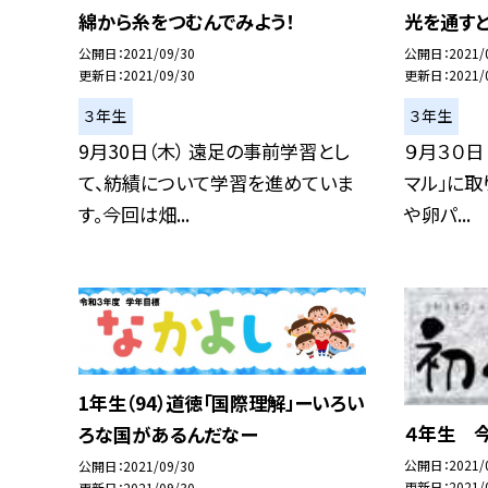
綿から糸をつむんでみよう！
光を通す
公開日
2021/09/30
公開日
2021/
更新日
2021/09/30
更新日
2021/
３年生
３年生
9月30日（木） 遠足の事前学習とし
９月３０日
て、紡績について学習を進めていま
マル」に取
す。今回は畑...
や卵パ...
1年生（94）道徳「国際理解」ーいろい
４年生 
ろな国があるんだなー
公開日
2021/
公開日
2021/09/30
更新日
2021/
更新日
2021/09/30