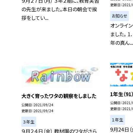
９月２７日（月） ３年２組に、教育実習
更新日
2021/
の先生が来ました。本日の朝会で挨
お知らせ
拶をしてい...
オンライ
ました。 1
年の真ん..
1年生（9
大きく育ったワタの観察をしました
公開日
2021/
公開日
2021/09/24
更新日
2021/
更新日
2021/09/24
１年生
３年生
9月24日
９月２４日（金） 教材園のワタがさら