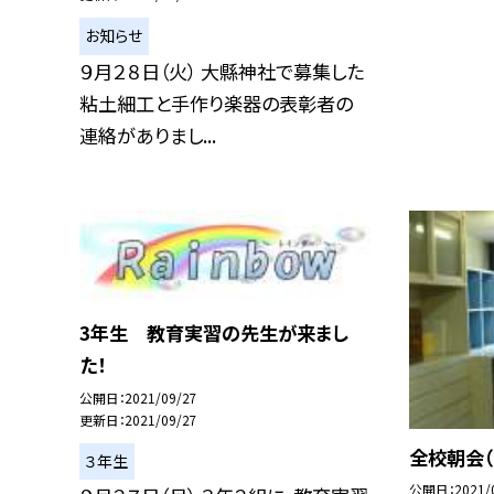
お知らせ
９月２８日（火） 大縣神社で募集した
粘土細工と手作り楽器の表彰者の
連絡がありまし...
3年生 教育実習の先生が来まし
た！
公開日
2021/09/27
更新日
2021/09/27
全校朝会（
３年生
公開日
2021/