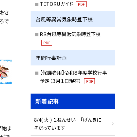
TETORUガイド
PDF
おおき
台風等異常気象時登下校
ろで
R８台風等異常気象時登下校
PDF
年間行事計画
【保護者用】令和８年度学校行事
予定（３月１日現在）
PDF
新着記事
8/4( 火 ) １ねんせい 『げんきに
そだっています』
が始ま
とがで