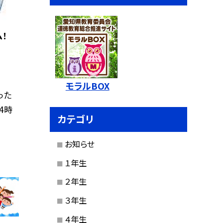
！
モラルBOX
った
4時
カテゴリ
お知らせ
１年生
２年生
３年生
４年生