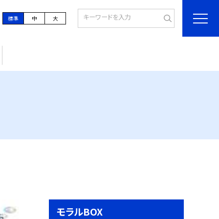
標準
中
大
モラルBOX