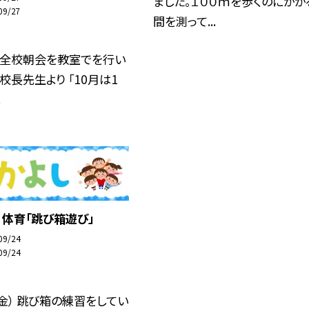
ました。１００ｍを歩くのにかか
09/27
間を測って...
ン全校朝会を教室でを行い
．校長先生より 「10月は1
.
1）体育「跳び箱遊び」
09/24
09/24
（金） 跳び箱の練習をしてい