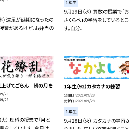
１年生
9月29日（水） 算数の授業で「
(木) 遠足が延期になったの
さくらべ」の学習をしているとこ
は授業があるけど、お弁当の
す。自分...
見上げてごらん 朝の月を
1年生（92）カタカナの練習
09/28
公開日
2021/09/28
09/28
更新日
2021/09/28
１年生
（火） 理科の授業で「月と
9月28日（火） カタカナの学習
習をしています。 今日は、
りました。正しい文字が書くこ