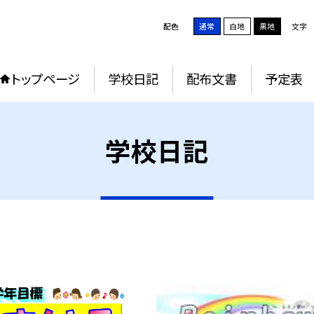
配色
通常
白地
黒地
文字
トップページ
学校日記
配布文書
予定表
学校日記