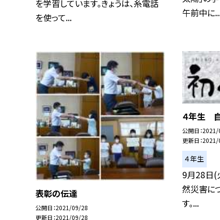
を学習しています。きょうは、糸電話
午前中に..
を使って...
４年生 
公開日
2021/
更新日
2021/
４年生
9月28日(
然災害に
表彰の伝達
す。...
公開日
2021/09/28
更新日
2021/09/28