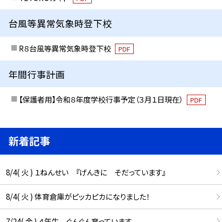
台風等異常気象時登下校
R８台風等異常気象時登下校
PDF
年間行事計画
【保護者用】令和８年度学校行事予定（３月１日現在）
PDF
新着記事
8/4( 火 ) １ねんせい 『げんきに そだっています』
8/4( 火 ) 体育倉庫がピッカピカになりました！
7/24( 金 ) ４年生 ぐんぐん育っています