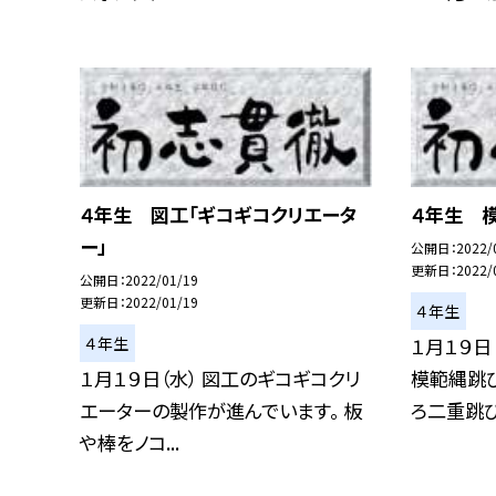
４年生 図工「ギコギコクリエータ
４年生 
ー」
公開日
2022/
更新日
2022/
公開日
2022/01/19
更新日
2022/01/19
４年生
４年生
１月１９日
１月１９日（水） 図工のギコギコクリ
模範縄跳び
エーターの製作が進んでいます。 板
ろ二重跳び.
や棒をノコ...