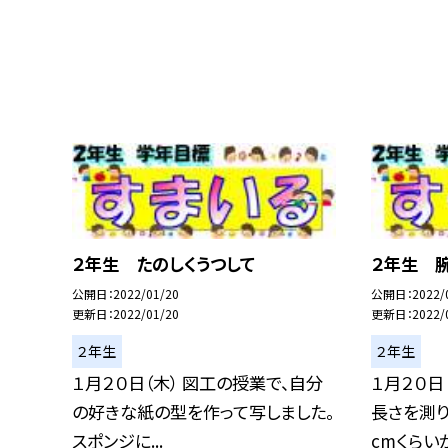
２年生 たのしくうつして
２年生 
公開日
2022/01/20
公開日
2022/
更新日
2022/01/20
更新日
2022/
２年生
２年生
１月２０日（木） 図工の授業で、自分
１月２０日
の好きな紙の型を作って写しました。
長さを測り
スポンジに...
cmくらいか.