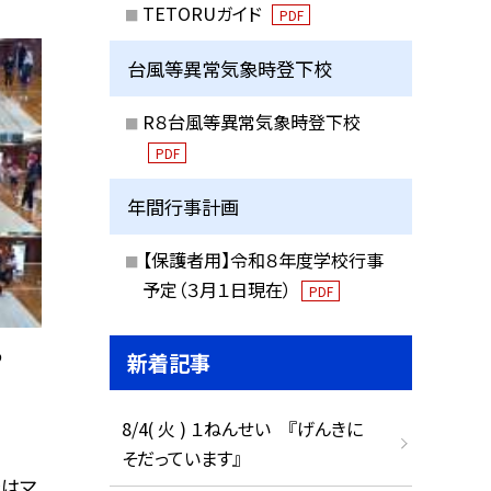
TETORUガイド
PDF
台風等異常気象時登下校
R８台風等異常気象時登下校
PDF
年間行事計画
【保護者用】令和８年度学校行事
予定（３月１日現在）
PDF
う
新着記事
8/4( 火 ) １ねんせい 『げんきに
そだっています』
ではマ