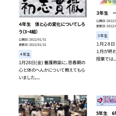
３年生 
公開日
2022/
４年生 体と心の変化についてしろ
更新日
2022/
う（3・4組）
３年生
公開日
2022/01/31
１月２８日
更新日
2022/01/31
１月が終わ
４年生
授業では..
1月28日(金) 養護教諭に、思春期の
心と体のへんかについて教えてもら
いました。...
5年生 