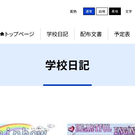
配色
通常
白地
黒地
文字
トップページ
学校日記
配布文書
予定表
学校日記