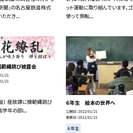
つ新聞」の名古屋鉄道株式
ット運動に取り組んでいます。
ただき...
使って側転...
模範縄跳び披露会
01/21
01/21
（金） 昼放課に模範縄跳び
６年生 絵本の世界へ
学年の部ӏ...
公開日
2022/01/21
更新日
2022/01/21
６年生