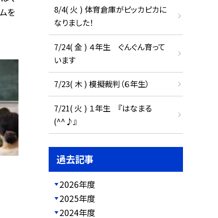
8/4( 火 ) 体育倉庫がピッカピカに
ゴムを
なりました！
7/24( 金 ) ４年生 ぐんぐん育って
います
7/23( 木 ) 模擬裁判（６年生）
7/21( 火 ) １年生 『はなまる
(^^♪』
過去記事
2026年度
2025年度
2024年度