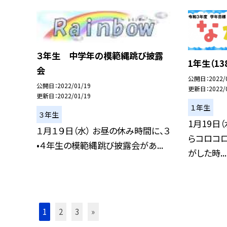
３年生 中学年の模範縄跳び披露
1年生（1
会
公開日
2022/
公開日
2022/01/19
更新日
2022/
更新日
2022/01/19
１年生
３年生
1月19日
１月１９日（水） お昼の休み時間に、３
らコロコロ
•４年生の模範縄跳び披露会があ...
がした時...
1
2
3
»