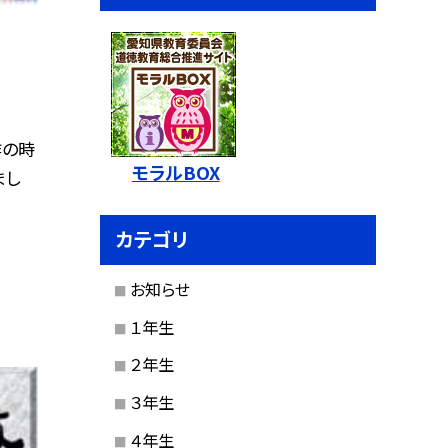
作の時
モラルBOX
まし
カテゴリ
お知らせ
１年生
２年生
３年生
４年生