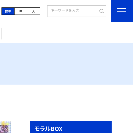
標準
中
大
モラルBOX