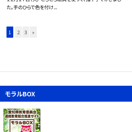
た。手のひらで色を付け...
1
2
3
»
モラルBOX