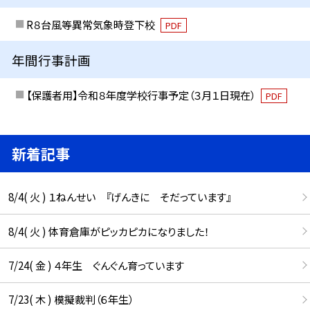
R８台風等異常気象時登下校
PDF
年間行事計画
【保護者用】令和８年度学校行事予定（３月１日現在）
PDF
新着記事
8/4( 火 ) １ねんせい 『げんきに そだっています』
8/4( 火 ) 体育倉庫がピッカピカになりました！
7/24( 金 ) ４年生 ぐんぐん育っています
7/23( 木 ) 模擬裁判（６年生）